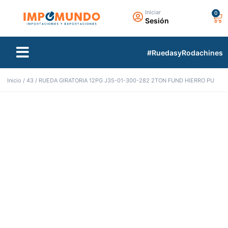
Iniciar
Sesión
TIENDA VIRTUAL
TODAS LAS MARCAS
#RuedasyRodachines
Inicio
/
43
/ RUEDA GIRATORIA 12PG J35-01-300-282 2TON FUND HIERRO PU