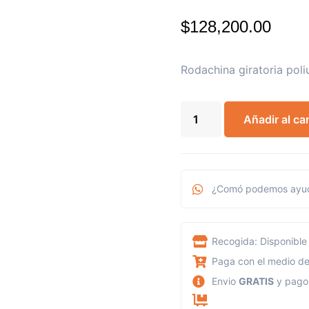
$
128,200.00
Rodachina giratoria pol
Añadir al car
¿Comó podemos ayud
Recogida: Disponible 
Paga con el medio de
Envio
GRATIS
y pag