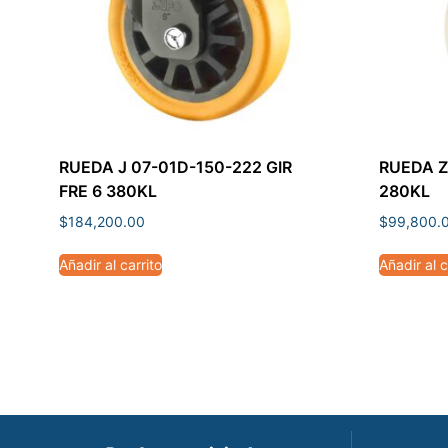
RUEDA J 07-01D-150-222 GIR
RUEDA Z
FRE 6 380KL
280KL
$
184,200.00
$
99,800.
Añadir al carrito
Añadir al c