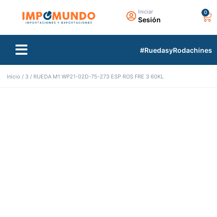
Iniciar
Sesión
TIENDA VIRTUAL
TODAS LAS MARCAS
#RuedasyRodachines
Inicio
/
3
/ RUEDA M1 WP21-02D-75-273 ESP ROS FRE 3 60KL