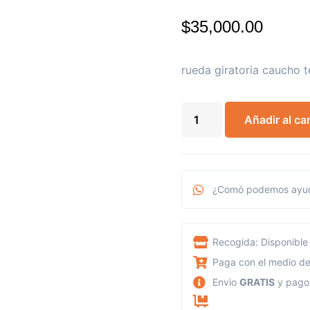
$
35,000.00
rueda giratoria caucho 
Añadir al car
¿Comó podemos ayud
Recogida: Disponible 
Paga con el medio de
Envio
GRATIS
y pag