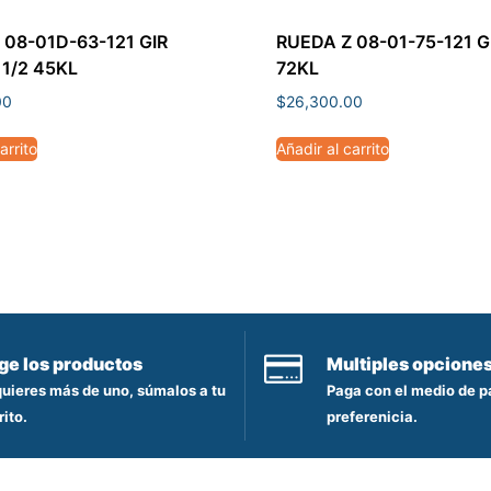
 08-01D-63-121 GIR
RUEDA Z 08-01-75-121 G
 1/2 45KL
72KL
00
$
26,300.00
arrito
Añadir al carrito
ige los productos
Multiples opcione
quieres más de uno, súmalos a tu
Paga con el medio de p
rito.
preferenicia.