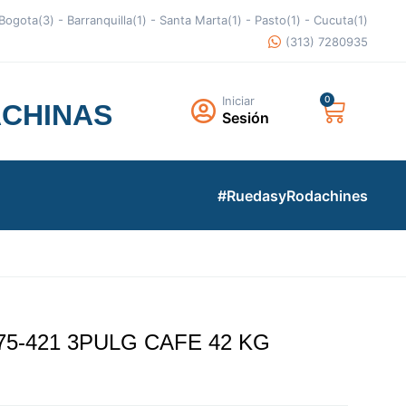
- Bogota(3) - Barranquilla(1) - Santa Marta(1) - Pasto(1) - Cucuta(1)
(313) 7280935
Iniciar
ACHINAS
Sesión
#RuedasyRodachines
75-421 3PULG CAFE 42 KG