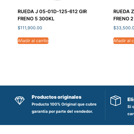
RUEDA J 05-01D-125-612 GIR
RUEDA Z
FRENO 5 300KL
FRENO 2
$
111,900.00
$
33,500.
Añadir al carrito
Añadir al c
Productos originales
El
Producto 100% Original que cubre
Si 
garantía por parte del vendedor.
car