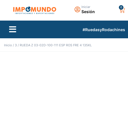
Iniciar
Sesión
TIENDA VIRTUAL
TODAS LAS MARCAS
#RuedasyRodachines
Inicio
/
3
/ RUEDA Z 03-02D-100-111 ESP ROS FRE 4 135KL