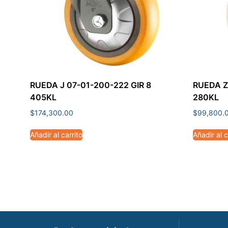
RUEDA J 07-01-200-222 GIR 8
RUEDA Z
405KL
280KL
$
174,300.00
$
99,800.
Añadir al carrito
Añadir al c