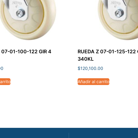
 07-01-100-122 GIR 4
RUEDA Z 07-01-125-122 
340KL
00
$
120,100.00
arrito
Añadir al carrito