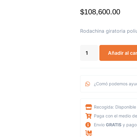
$
108,600.00
Rodachina giratoria pol
Añadir al car
¿Comó podemos ayud
Recogida: Disponible 
Paga con el medio de
Envio
GRATIS
y pag